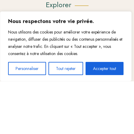
Explorer
Nous respectons votre vie privée.
Nous Contacter
Nous utilisons des cookies pour améliorer votre expérience de
Mention légal
navigation, diffuser des publicités ou des contenus personnalisés et
Conditions Generales De Vente
analyser notre trafic. En cliquant sur « Tout accepter », vous
consentez à notre utilisation des cookies.
Personnaliser
Tout rejeter
Accepter tout
Like-themes © All Rights Reserved - 2021