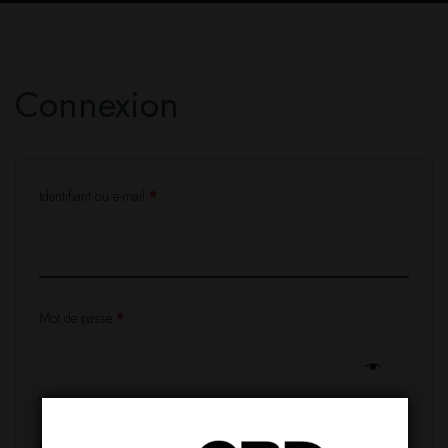
Connexion
Identifiant ou e-mail
*
Mot de passe
*
Se souvenir de moi