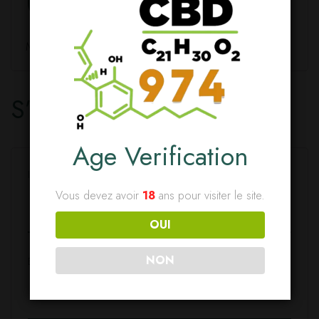
IDENTIFICATION
Mot de passe perdu ?
S’enregistrer
Age Verification
Identifiant
*
Vous devez avoir
18
ans pour visiter le site.
OUI
NON
E-mail
*