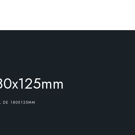
?
 180x125mm
L DE 180X125MM