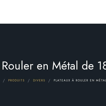
PAGE D’ACCUEIL
Boutique
Qui somme nous 
FAQ
à Rouler en Métal de
Nous Contacter
PRODUITS
DIVERS
PLATEAUX À ROULER EN MÉTA