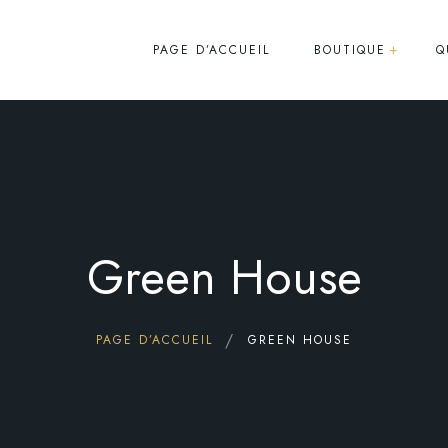
PAGE D’ACCUEIL
BOUTIQUE
Q
Fleurs de CBD
Moon Rock/Résine
Huile/E-Liquide
Green House
Infusion
Pack
Divers
PAGE D’ACCUEIL
GREEN HOUSE