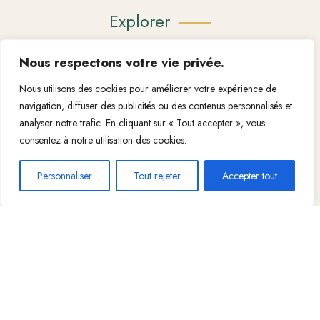
Explorer
Nous respectons votre vie privée.
Nous Contacter
Nous utilisons des cookies pour améliorer votre expérience de
Mention légal
navigation, diffuser des publicités ou des contenus personnalisés et
Conditions Generales De Vente
analyser notre trafic. En cliquant sur « Tout accepter », vous
consentez à notre utilisation des cookies.
Personnaliser
Tout rejeter
Accepter tout
Like-themes © All Rights Reserved - 2021