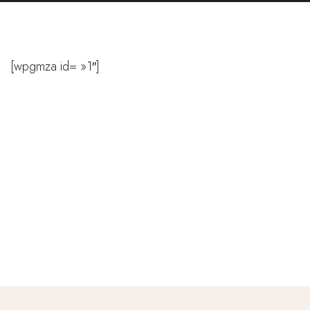
[wpgmza id= »1″]